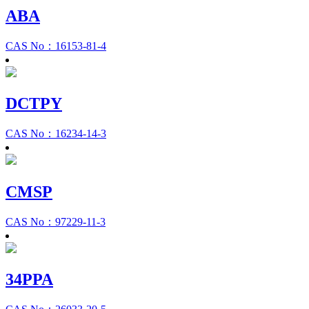
ABA
CAS No：16153-81-4
DCTPY
CAS No：16234-14-3
CMSP
CAS No：97229-11-3
34PPA