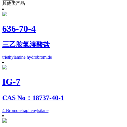
其他类产品
636-70-4
三乙胺氢溴酸盐
triethylamine hydrobromide
IG-7
CAS No：18737-40-1
4-Bromotetraphenylsilane